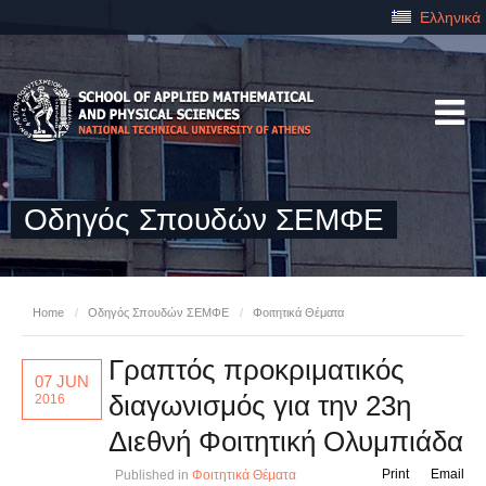
Ελληνικά
Οδηγός Σπουδών ΣΕΜΦΕ
Home
/
Οδηγός Σπουδών ΣΕΜΦΕ
/
Φοιτητικά Θέματα
Γραπτός προκριματικός
07 JUN
διαγωνισμός για την 23η
2016
Διεθνή Φοιτητική Ολυμπιάδα
Print
Email
Published in
Φοιτητικά Θέματα