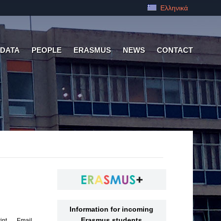
Ελληνικά
 DATA
PEOPLE
ERASMUS
NEWS
CONTACT
Information for incoming
Erasmus students
int
Email