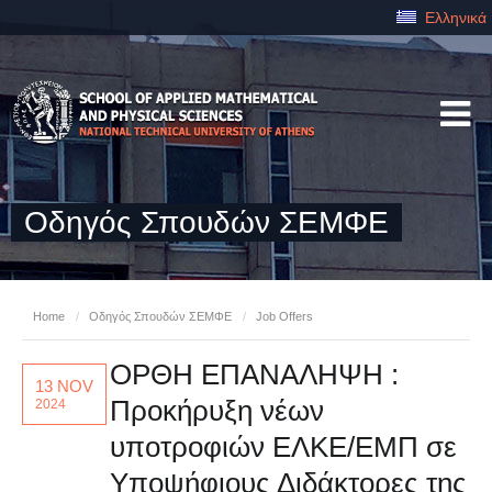
Ελληνικά
Οδηγός Σπουδών ΣΕΜΦΕ
Home
/
Οδηγός Σπουδών ΣΕΜΦΕ
/
Job Offers
OΡΘΗ ΕΠΑΝΑΛΗΨΗ :
13 NOV
Προκήρυξη νέων
2024
υποτροφιών ΕΛΚΕ/ΕΜΠ σε
Υποψήφιους Διδάκτορες της