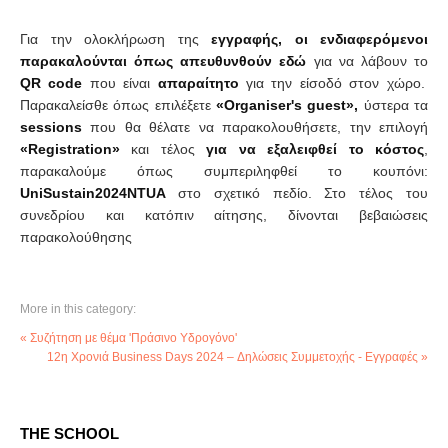
Για την ολοκλήρωση της
εγγραφής, οι ενδιαφερόμενοι
παρακαλούνται όπως απευθυνθούν
εδώ
για να λάβουν το
QR
code
που είναι
απαραίτητο
για την είσοδό στον χώρο.
Παρακαλείσθε όπως επιλέξετε
«
Organiser's guest»,
ύστερα τα
sessions
που θα θέλατε να παρακολουθήσετε, την επιλογή
«
Registration»
και τέλος
για να εξαλειφθεί το κόστος
,
παρακαλούμε όπως συμπεριληφθεί το κουπόνι:
UniSustain2024NTUA
στο σχετικό πεδίο. Στο τέλος του
συνεδρίου και κατόπιν αίτησης, δίνονται βεβαιώσεις
παρακολούθησης
More in this category:
« Συζήτηση με θέμα 'Πράσινο Υδρογόνο'
12η Χρονιά Business Days 2024 – Δηλώσεις Συμμετοχής - Εγγραφές »
THE SCHOOL