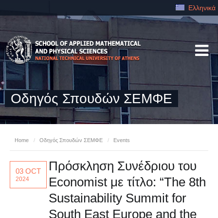
Ελληνικά
Οδηγός Σπουδών ΣΕΜΦΕ
Home
/
Οδηγός Σπουδών ΣΕΜΦΕ
/
Events
Πρόσκληση Συνέδριου του
03 OCT
Economist με τίτλο: “The 8th
2024
Sustainability Summit for
South East Europe and the