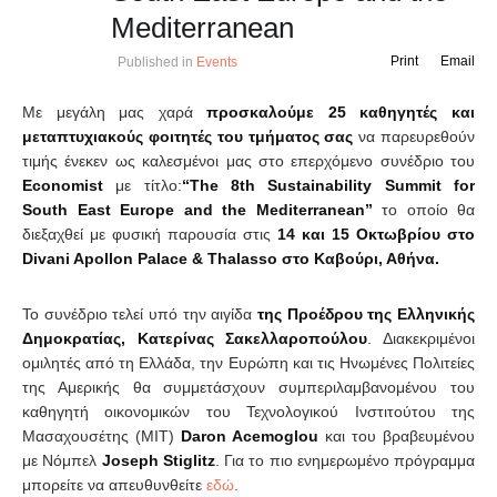
Mediterranean
Print
Email
Published in
Events
Με μεγάλη μας χαρά
προσκαλούμε 25 καθηγητές και
μεταπτυχιακούς φοιτητές του τμήματος σας
να παρευρεθούν
τιμής ένεκεν ως καλεσμένοι μας στο επερχόμενο συνέδριο του
Economist
με τίτλο:
“
The
8
th Sustainability Summit for
South East Europe and the Mediterranean
”
το οποίο θα
διεξαχθεί με φυσική παρουσία στις
14 και 15 Οκτωβρίου στο
Divani Apollon Palace & Thalasso στο Καβούρι, Αθήνα.
Το συνέδριο τελεί υπό την αιγίδα
της Προέδρου της Ελληνικής
Δημοκρατίας, Κατερίνας Σακελλαροπούλου
. Διακεκριμένοι
ομιλητές από τη Ελλάδα, την Ευρώπη και τις Ηνωμένες Πολιτείες
της Αμερικής θα συμμετάσχουν συμπεριλαμβανομένου του
καθηγητή οικονομικών του Τεχνολογικού Ινστιτούτου της
Μασαχουσέτης (MIT)
Daron Acemoglou
και του βραβευμένου
με Νόμπελ
Joseph Stiglitz
. Για το πιο ενημερωμένο πρόγραμμα
μπορείτε να απευθυνθείτε
εδώ
.