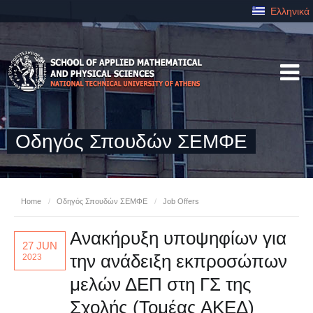
Ελληνικά
Οδηγός Σπουδών ΣΕΜΦΕ
Home
/
Οδηγός Σπουδών ΣΕΜΦΕ
/
Job Offers
Ανακήρυξη υποψηφίων για
27 JUN
την ανάδειξη εκπροσώπων
2023
μελών ΔΕΠ στη ΓΣ της
Σχολής (Τομέας ΑΚΕΔ)