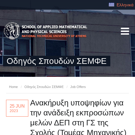
Ελληνικά
Οδηγός Σπουδών ΣΕΜΦΕ
Home
/
Οδηγός Σπουδών ΣΕΜΦΕ
/
Job Offers
Ανακήρυξη υποψηφίων για
25 JUN
την ανάδειξη εκπροσώπων
2023
μελών ΔΕΠ στη ΓΣ της
Σχολής (Τομέας Μηχανικής)