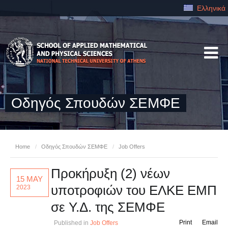
Ελληνικά
Οδηγός Σπουδών ΣΕΜΦΕ
Home
/
Οδηγός Σπουδών ΣΕΜΦΕ
/
Job Offers
Προκήρυξη (2) νέων
15 MAY
υποτροφιών του ΕΛΚΕ ΕΜΠ
2023
σε Υ.Δ. της ΣΕΜΦΕ
Print
Email
Published in
Job Offers