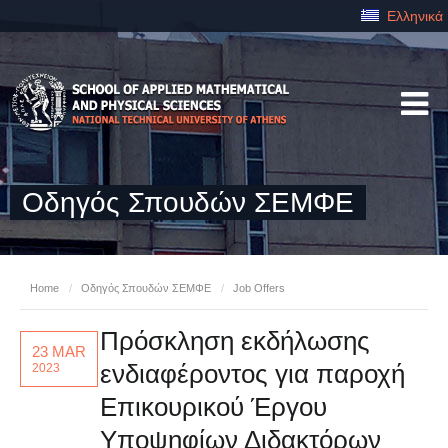
Ελληνικά
Οδηγός Σπουδών ΣΕΜΦΕ
Home
/
Οδηγός Σπουδών ΣΕΜΦΕ
/
Job Offers
Πρόσκληση εκδήλωσης
23 MAR
ενδιαφέροντος για παροχή
2023
Επικουρικού Έργου
Υποψηφίων Διδακτόρων