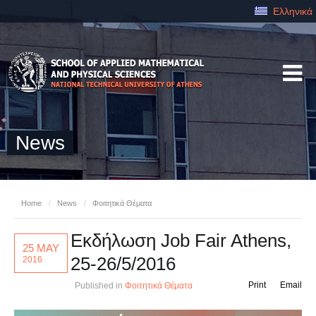
Ελληνικά
News
Home
/
News
/
Φοιτητικά Θέματα
Εκδήλωση Job Fair Athens,
25 MAY
25-26/5/2016
2016
Print
Email
Published in
Φοιτητικά Θέματα