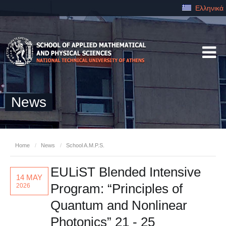
Ελληνικά
News
Home
/
News
/
School A.M.P.S.
EULiST Blended Intensive
14 MAY
Program: “Principles of
2026
Quantum and Nonlinear
Photonics” 21 - 25