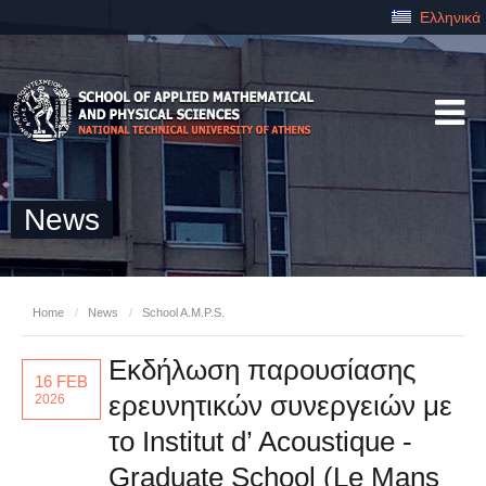
Ελληνικά
News
Home
/
News
/
School A.M.P.S.
Εκδήλωση παρουσίασης
16 FEB
ερευνητικών συνεργειών με
2026
το Institut d’ Acoustique -
Graduate School (Le Mans