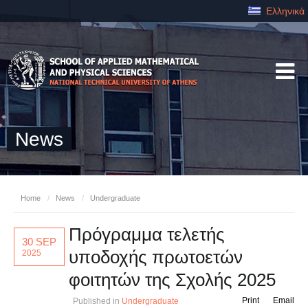
Ελληνικά
News
Home
/
News
/
Undergraduate
Πρόγραμμα τελετής
30 SEP
υποδοχής πρωτοετών
2025
φοιτητών της Σχολής 2025
Print
Email
Published in
Undergraduate