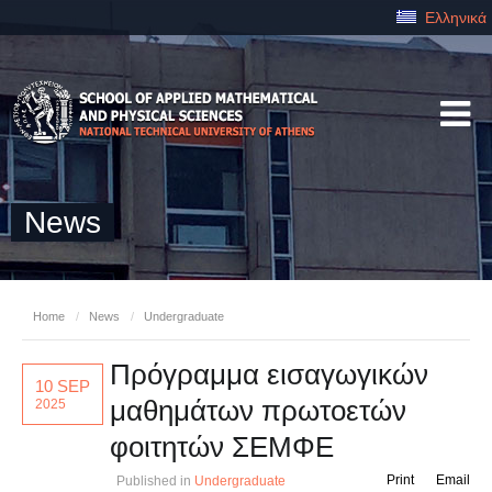
Ελληνικά
News
Home
/
News
/
Undergraduate
Πρόγραμμα εισαγωγικών
10 SEP
μαθημάτων πρωτοετών
2025
φοιτητών ΣΕΜΦΕ
Print
Email
Published in
Undergraduate