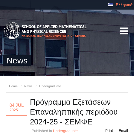
Ελληνικά
News
Home
/
News
/
Undergraduate
Πρόγραμμα Εξετάσεων
04 JUL
Επαναληπτικής περιόδου
2025
2024-25 - ΣΕΜΦΕ
Print
Email
Published in
Undergraduate