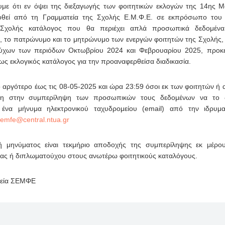
με ότι εν όψει της διεξαγωγής των φοιτητικών εκλογών της 14ης 
δοθεί από τη Γραμματεία της Σχολής Ε.Μ.Φ.Ε. σε εκπρόσωπο του
Σχολής κατάλογος που θα περιέχει απλά προσωπικά δεδομένα
 το πατρώνυμο και το μητρώνυμο των ενεργών φοιτητών της Σχολής,
ύχων των περιόδων Οκτωβρίου 2024 και Φεβρουαρίου 2025, προκε
ως εκλογικός κατάλογος για την προαναφερθείσα διαδικασία.
 αργότερο έως τις 08-05-2025 και ώρα 23:59 όσοι εκ των φοιτητών ή
ηση στην συμπερίληψη των προσωπικών τους δεδομένων να το
 ένα μήνυμα ηλεκτρονικού ταχυδρομείου (email) από την ιδρυμα
 μηνύματος είναι τεκμήριο αποδοχής της συμπερίληψης εκ μέρου
ριας ή διπλωματούχου στους ανωτέρω φοιτητικούς καταλόγους.
τεία ΣΕΜΦΕ