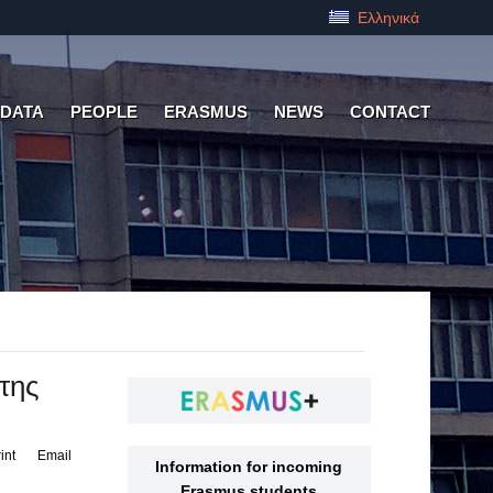
Ελληνικά
 DATA
PEOPLE
ERASMUS
NEWS
CONTACT
 της
int
Email
Information for incoming
Erasmus students