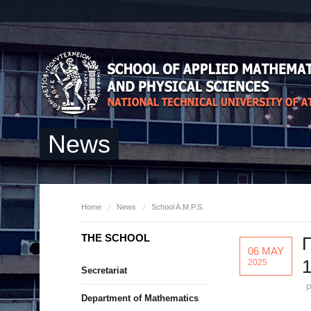
News
Home
/
News
/
School A.M.P.S.
THE SCHOOL
Π
06 MAY
1
2025
Secretariat
P
Department of Mathematics