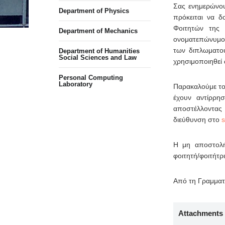
Σας ενημερώνου
Department of Physics
πρόκειται να 
Φοιτητών της 
Department of Mechanics
ονοματεπώνυμο,
των διπλωματο
Department of Humanities
Social Sciences and Law
χρησιμοποιηθεί 
Personal Computing
Laboratory
Παρακαλούμε το
έχουν αντίρρ
αποστέλλοντας
διεύθυνση στο
Η μη αποστολή
φοιτητή/φοιτήτ
Από τη Γραμμα
Attachments