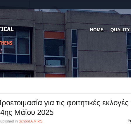
HOME
QUALITY
ροετοιμασία για τις φοιτητικές εκλογές
4ης Μάϊου 2025
Pr
ublished in
School A.M.P.S.