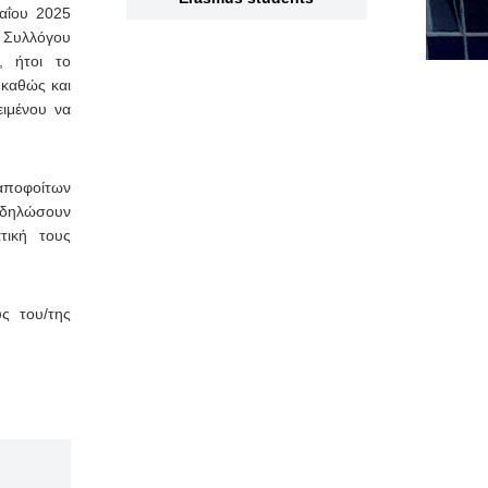
Μαΐου 2025
 Συλλόγου
, ήτοι το
 καθώς και
ιμένου να
 αποφοίτων
 δηλώσουν
τική τους
ς του/της