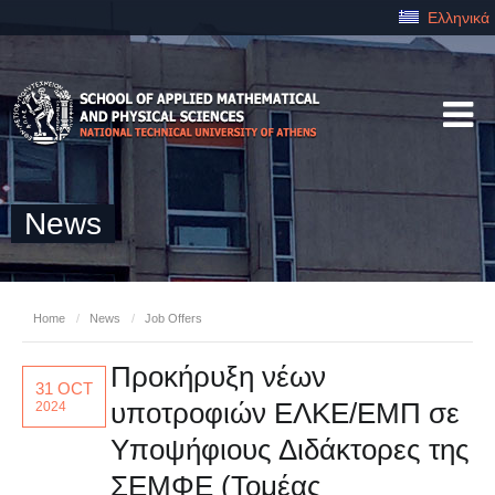
Ελληνικά
News
Home
/
News
/
Job Offers
Προκήρυξη νέων
31 OCT
υποτροφιών ΕΛΚΕ/ΕΜΠ σε
2024
Υποψήφιους Διδάκτορες της
ΣΕΜΦΕ (Τομέας