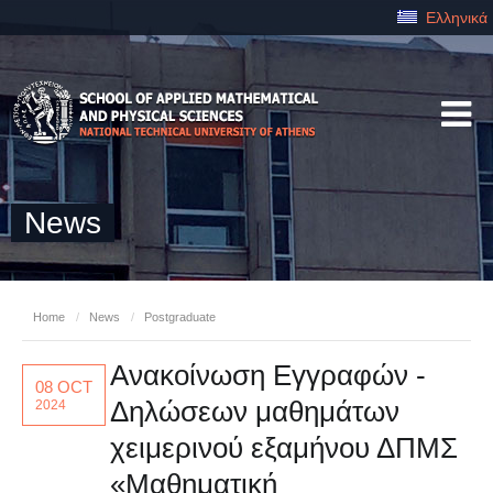
Ελληνικά
News
Home
/
News
/
Postgraduate
Ανακοίνωση Εγγραφών -
08 OCT
Δηλώσεων μαθημάτων
2024
χειμερινού εξαμήνου ΔΠΜΣ
«Μαθηματική