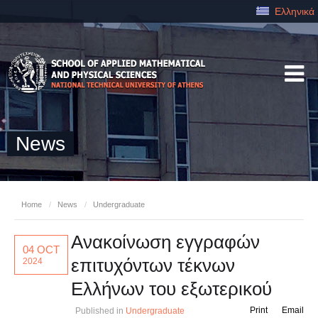
Ελληνικά
News
Home
/
News
/
Undergraduate
Ανακοίνωση εγγραφών
04 OCT
επιτυχόντων τέκνων
2024
Ελλήνων του εξωτερικού
Print
Email
Published in
Undergraduate