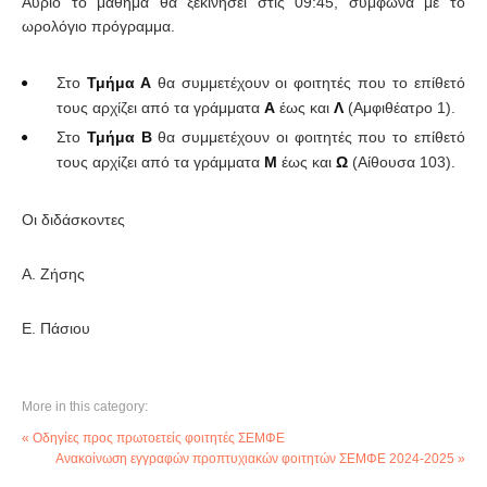
Αύριο το μάθημα θα ξεκινήσει στις 09:45, σύμφωνα με το
ωρολόγιο πρόγραμμα.
Στο
Τμήμα Α
θα συμμετέχουν οι φοιτητές που το επίθετό
τους αρχίζει από τα γράμματα
Α
έως και
Λ
(Αμφιθέατρο 1).
Στο
Τμήμα Β
θα συμμετέχουν οι φοιτητές που το επίθετό
τους αρχίζει από τα γράμματα
Μ
έως και
Ω
(Αίθουσα 103).
Οι διδάσκοντες
Α. Ζήσης
Ε. Πάσιου
More in this category:
« Οδηγίες προς πρωτοετείς φοιτητές ΣΕΜΦΕ
Ανακοίνωση εγγραφών προπτυχιακών φοιτητών ΣΕΜΦΕ 2024-2025 »