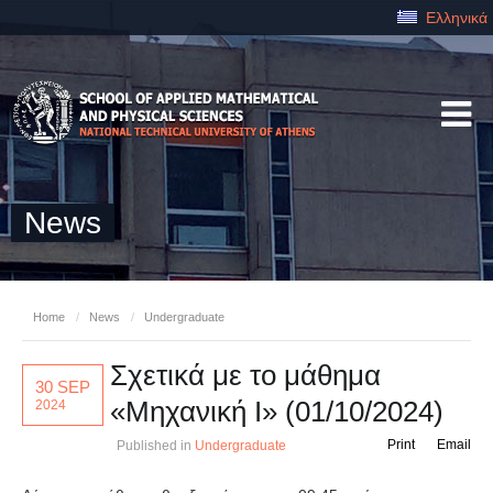
Ελληνικά
News
Home
/
News
/
Undergraduate
Σχετικά με το μάθημα
30 SEP
«Μηχανική Ι» (01/10/2024)
2024
Print
Email
Published in
Undergraduate