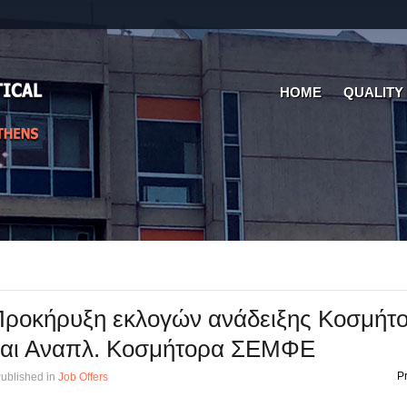
HOME
QUALITY
Προκήρυξη εκλογών ανάδειξης Κοσμήτ
και Αναπλ. Κοσμήτορα ΣΕΜΦΕ
Pr
ublished in
Job Offers