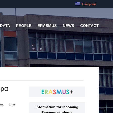
Ελληνικά
 DATA
PEOPLE
ERASMUS
NEWS
CONTACT
ορα
int
Email
Information for incoming
Erasmus students