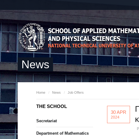
News
Home
/
News
/
Job Offers
THE SCHOOL
30 APR
2024
Secretariat
P
Department of Mathematics