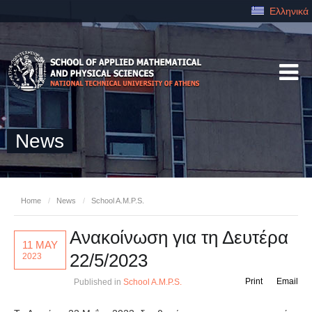
Ελληνικά
News
Home
/
News
/
School A.M.P.S.
Ανακοίνωση για τη Δευτέρα
11 MAY
22/5/2023
2023
Print
Email
Published in
School A.M.P.S.