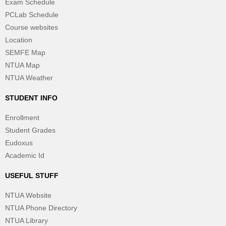
Exam Schedule
PCLab Schedule
Course websites
Location
SEMFE Map
NTUA Map
NTUA Weather
STUDENT INFO
Enrollment
Student Grades
Eudoxus
Academic Id
USEFUL STUFF
NTUA Website
NTUA Phone Directory
NTUA Library