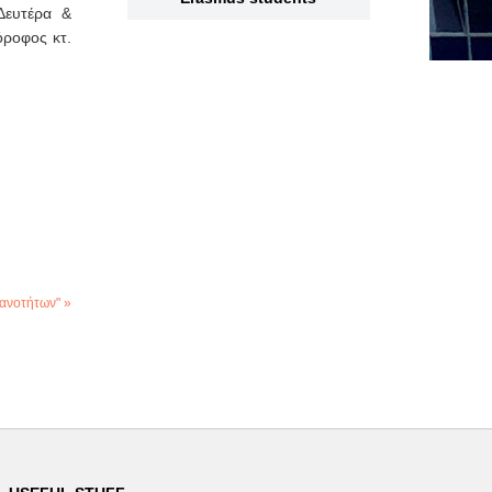
Δευτέρα &
ροφος κτ.
ανοτήτων" »