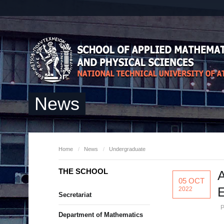
News
Home
/
News
/
Undergraduate
THE SCHOOL
Α
05 OCT
2022
Secretariat
P
Department of Mathematics