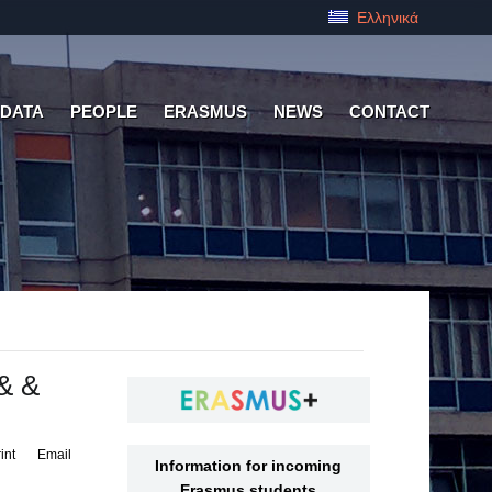
Ελληνικά
 DATA
PEOPLE
ERASMUS
NEWS
CONTACT
& &
int
Email
Information for incoming
Erasmus students