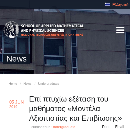
Ελληνικά
News
Home
/
News
/
Undergraduate
Επί πτυχίω εξέταση του
05 JUN
μαθήματος «Μοντέλα
2019
Αξιοπιστίας και Επιβίωσης»
Print
Email
Published in
Undergraduate