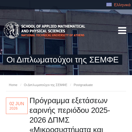
Ελληνικά
Οι Διπλωματούχοι της ΣΕΜΦΕ
Home
/
Οι Διπλωματούχοι της ΣΕΜΦΕ
/
Postgraduate
Πρόγραμμα εξετάσεων
02 JUN
εαρινής περιόδου 2025-
2026
2026 ΔΠΜΣ
«Μικροσυστήματα και