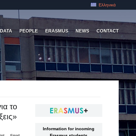
Ελληνικά
 DATA
PEOPLE
ERASMUS
NEWS
CONTACT
ια το
ξεις»
Information for incoming
Erasmus students
int
Email