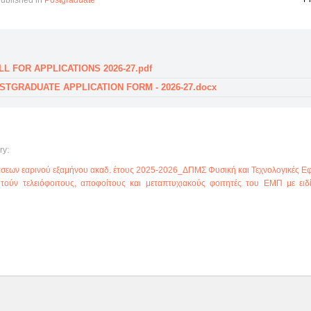
ublished in
Postgraduate
LL FOR APPLICATIONS 2026-27.pdf
OSTGRADUATE APPLICATION FORM - 2026-27.docx
ry:
σεων εαρινού εξαμήνου ακαδ. έτους 2025-2026_ΔΠΜΣ Φυσική και Τεχνολογικές Ε
ητούν τελειόφοιτους, αποφοίτους και μεταπτυχιακούς φοιτητές του ΕΜΠ με ειδ