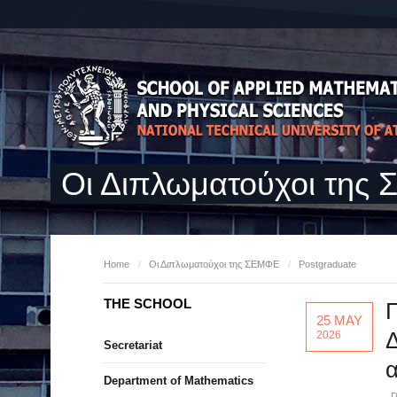
Οι Διπλωματούχοι της
Home
/
Οι Διπλωματούχοι της ΣΕΜΦΕ
/
Postgraduate
THE SCHOOL
Π
25 MAY
2026
Secretariat
α
Department of Mathematics