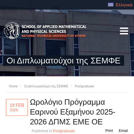
Ελληνικά
Οι Διπλωματούχοι της ΣΕΜΦΕ
Home
/
Οι Διπλωματούχοι της ΣΕΜΦΕ
/
Postgraduate
Ωρολόγιο Πρόγραμμα
19 FEB
Εαρινού Εξαμήνου 2025-
2026
2026 ΔΠΜΣ ΕΜΕ ΟΕ
Print
Email
Published in
Postgraduate