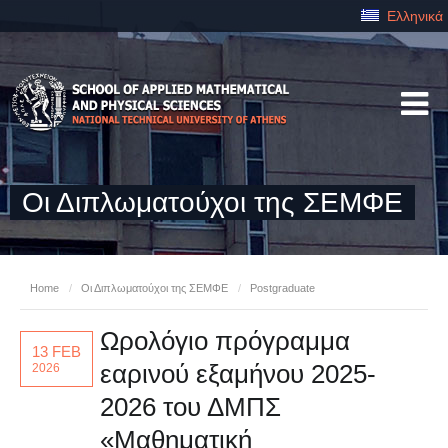
Ελληνικά
Οι Διπλωματούχοι της ΣΕΜΦΕ
Home
/
Οι Διπλωματούχοι της ΣΕΜΦΕ
/
Postgraduate
Ωρολόγιο πρόγραμμα
13 FEB
εαρινού εξαμήνου 2025-
2026
2026 του ΔΜΠΣ
«Μαθηματική