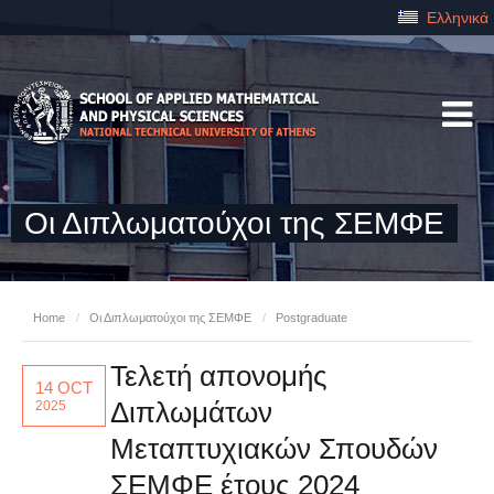
Ελληνικά
Οι Διπλωματούχοι της ΣΕΜΦΕ
Home
/
Οι Διπλωματούχοι της ΣΕΜΦΕ
/
Postgraduate
Τελετή απονομής
14 OCT
Διπλωμάτων
2025
Μεταπτυχιακών Σπουδών
ΣΕΜΦΕ έτους 2024