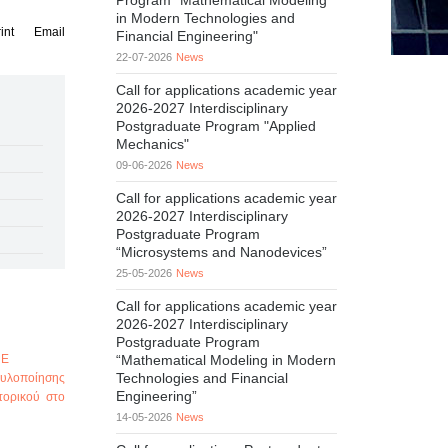
Program "Mathematical Modeling
in Modern Technologies and
int
Email
Financial Engineering"
22-07-2026
News
Call for applications academic year
2026-2027 Interdisciplinary
Postgraduate Program "Applied
Mechanics"
09-06-2026
News
Call for applications academic year
2026-2027 Interdisciplinary
Postgraduate Program
“Microsystems and Nanodevices”
25-05-2026
News
Call for applications academic year
2026-2027 Interdisciplinary
Postgraduate Program
ΦΕ
“Mathematical Modeling in Modern
Technologies and Financial
 υλοποίησης
Engineering”
τορικού στο
14-05-2026
News