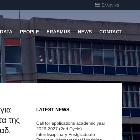
Ελληνικά
 DATA
PEOPLE
ERASMUS
NEWS
CONTACT
για
LATEST NEWS
τα της
Call for applications academic year
αδ.
2026-2027 (2nd Cycle)
Interdisciplinary Postgraduate