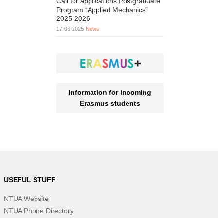
Call for applications Postgraduate
Program “Applied Mechanics”
2025-2026
17-06-2025
News
Information for incoming
Erasmus students
USEFUL STUFF
NTUA Website
NTUA Phone Directory