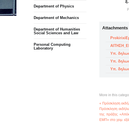
έ
Department of Physics
P
Department of Mechanics
Attachments
Department of Humanities
Social Sciences and Law
Prokirixi
Personal Computing
ΑΙΤΗΣΗ_Ε
Laboratory
Υπ. δηλω
Υπ. δηλω
Υπ. δηλω
More in this catego
« Πρόσκληση εκδή
Πρόσκληση εκδήλω
της πράξης «Απόκ
ΕΜΠ» στο χειμ. εξ