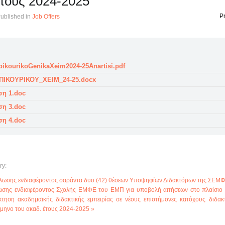
τους 2024-2025
Pr
ublished in
Job Offers
EpikourikoGenikaXeim2024-25Anartisi.pdf
ΠΙΚΟΥΡΙΚΟΥ_ΧΕΙΜ_24-25.docx
ση 1.doc
ση 3.doc
ση 4.doc
ry:
λωσης ενδιαφέροντος σαράντα δυο (42) θέσεων Υποψηφίων Διδακτόρων της ΣΕΜ
σης ενδιαφέροντος Σχολής ΕΜΦΕ του ΕΜΠ για υποβολή αιτήσεων στο πλαίσιο
τηση ακαδημαϊκής διδακτικής εμπειρίας σε νέους επιστήμονες κατόχους διδακ
άμηνο του ακαδ. έτους 2024-2025 »