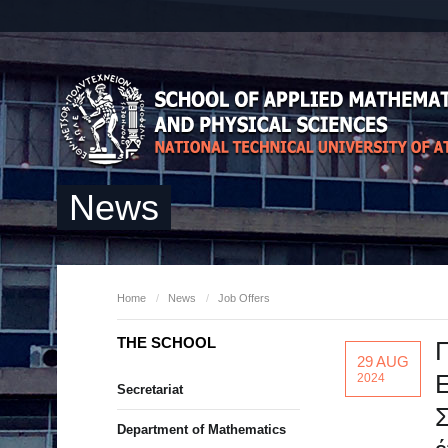
News
Home
/
News
/
Job Offers
THE SCHOOL
29 AUG
Ε
2024
Secretariat
Σ
Department of Mathematics