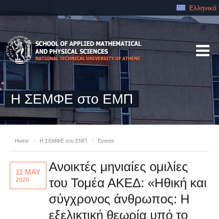
Ελληνικά
Η ΣΕΜΦΕ στο ΕΜΠ
Home
/
Η ΣΕΜΦΕ στο ΕΜΠ
/
Events
Ανοικτές μηνιαίες ομιλίες
11 MAY
του Τομέα ΑΚΕΔ: «Ηθική και
2026
σύγχρονος άνθρωπος: Η
εξελικτική θεωρία υπό το