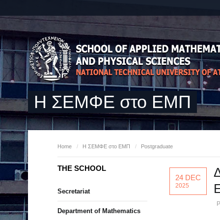
Η ΣΕΜΦΕ στο ΕΜΠ
Home
/
Η ΣΕΜΦΕ στο ΕΜΠ
/
Postgraduate
THE SCHOOL
24 DEC
Ε
2025
Secretariat
P
Department of Mathematics