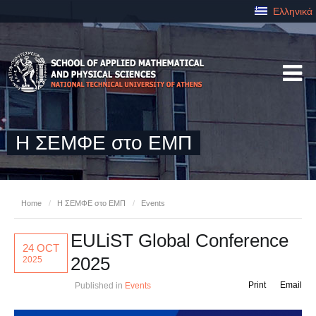
Ελληνικά
Η ΣΕΜΦΕ στο ΕΜΠ
Home
/
Η ΣΕΜΦΕ στο ΕΜΠ
/
Events
EULiST Global Conference
24 OCT
2025
2025
Print
Email
Published in
Events