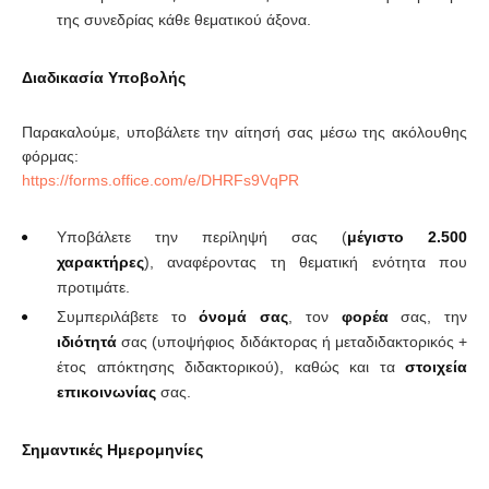
της συνεδρίας κάθε θεματικού άξονα.
Διαδικασία Υποβολής
Παρακαλούμε, υποβάλετε την αίτησή σας μέσω της ακόλουθης
φόρμας:
https://forms.office.com/e/DHRFs9VqPR
Υποβάλετε την περίληψή σας (
μέγιστο 2.500
χαρακτήρες
), αναφέροντας τη θεματική ενότητα που
προτιμάτε.
Συμπεριλάβετε το
όνομά σας
, τον
φορέα
σας, την
ιδιότητά
σας (υποψήφιος διδάκτορας ή μεταδιδακτορικός +
έτος απόκτησης διδακτορικού), καθώς και τα
στοιχεία
επικοινωνίας
σας.
Σημαντικές Ημερομηνίες