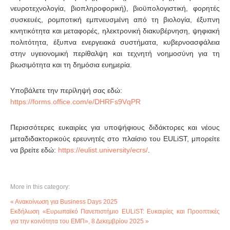
νευροτεχνολογία, βιοπληροφορική), βιοϋπολογιστική, φορητές
συσκευές, ρομποτική εμπνευσμένη από τη βιολογία, έξυπνη
κινητικότητα και μεταφορές, ηλεκτρονική διακυβέρνηση, ψηφιακή
πολιτότητα, έξυπνα ενεργειακά συστήματα, κυβερνοασφάλεια
στην υγειονομική περίθαλψη και τεχνητή νοημοσύνη για τη
βιωσιμότητα και τη δημόσια ευημερία.
Υποβάλετε την περίληψή σας εδώ:
https://forms.office.com/e/DHRFs9VqPR
Περισσότερες ευκαιρίες για υποψήφιους διδάκτορες και νέους
μεταδιδακτορικούς ερευνητές στο πλαίσιο του EULiST, μπορείτε
να βρείτε εδώ:
https://eulist.university/ecrs/
.
More in this category:
« Ανακοίνωση για Business Days 2025
Εκδήλωση «Ευρωπαϊκό Πανεπιστήμιο EULiST: Ευκαιρίες και Προοπτικές
για την κοινότητα του ΕΜΠ», 8 Δεκεμβρίου 2025 »