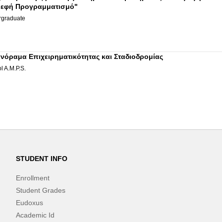
ρεφή Προγραμματισμό"
graduate
νόραμα Επιχειρηματικότητας και Σταδιοδρομίας
l A.M.P.S.
STUDENT INFO
Enrollment
Student Grades
Eudoxus
Academic Id