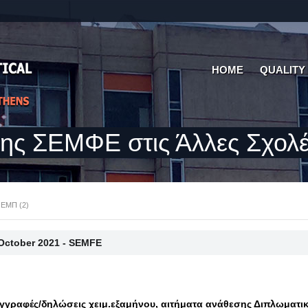
HOME
QUALITY
της ΣΕΜΦΕ στις Άλλες Σχολέ
 ΕΜΠ (2)
October 2021 - SEMFE
γγραφές/δηλώσεις χειμ.εξαμήνου, αιτήματα ανάθεσης Διπλωματι