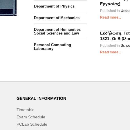
Εργασίας)
Department of Physics
Published in
Under
Read more...
Department of Mechanics
Department of Humanities
Εκδήλωση, Τετ
Social Sciences and Law
1821: Οι Βιβλ
Personal Computing
Published in
Schoo
Laboratory
Read more...
GENERAL INFORMATION
Timetable
Exam Schedule
PCLab Schedule