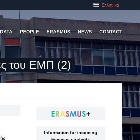
Ελληνικά
 DATA
PEOPLE
ERASMUS
NEWS
CONTACT
ς του ΕΜΠ (2)
Information for incoming
κής
Erasmus students