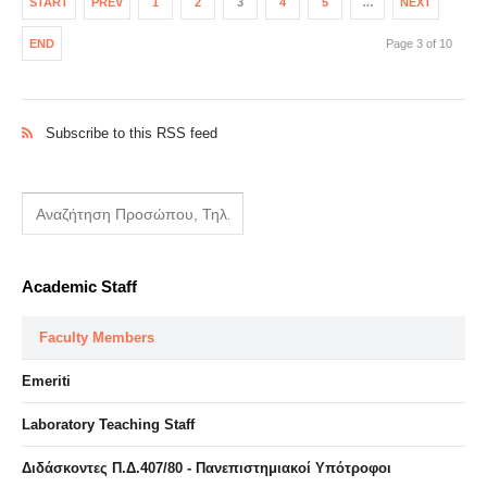
START
PREV
1
2
3
4
5
…
NEXT
END
Page 3 of 10
Subscribe to this RSS feed
Academic Staff
Faculty Members
Emeriti
Laboratory Teaching Staff
Διδάσκοντες Π.Δ.407/80 - Πανεπιστημιακοί Υπότροφοι