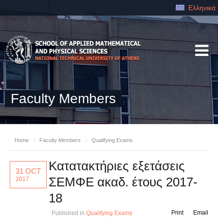
Ελληνικά
Faculty Members
Home
/
Faculty Members
/
Qualifying Exams
Κατατακτήριες εξετάσεις
31 OCT
ΣΕΜΦΕ ακαδ. έτους 2017-
2017
18
Print
Email
Published in
Qualifying Exams