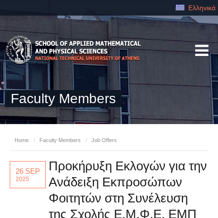
Ελληνικά
Faculty Members
Home
/
Faculty Members
/
Job Offers
Προκήρυξη Εκλογών για την
26 SEP
Ανάδειξη Εκπροσώπων
2025
Φοιτητών στη Συνέλευση
της Σχολής Ε.Μ.Φ.Ε. ΕΜΠ