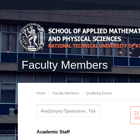
Faculty Members
Home
/
Faculty Members
/
Qualifying Exams
21
20
Academic Staff