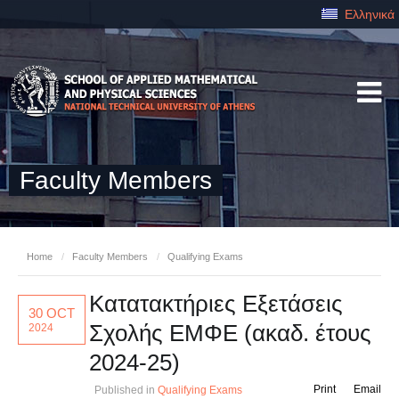
Ελληνικά
Faculty Members
Home
/
Faculty Members
/
Qualifying Exams
Κατατακτήριες Εξετάσεις
30 OCT
Σχολής ΕΜΦΕ (ακαδ. έτους
2024
2024-25)
Print
Email
Published in
Qualifying Exams