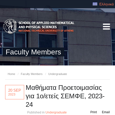
Ελληνικά
Faculty Members
Home
/
Faculty Members
/
Undergraduate
Μαθήματα Προετοιμασίας
20 SEP
για 1ο/ετείς ΣΕΜΦΕ, 2023-
2023
24
Print
Email
Published in
Undergraduate