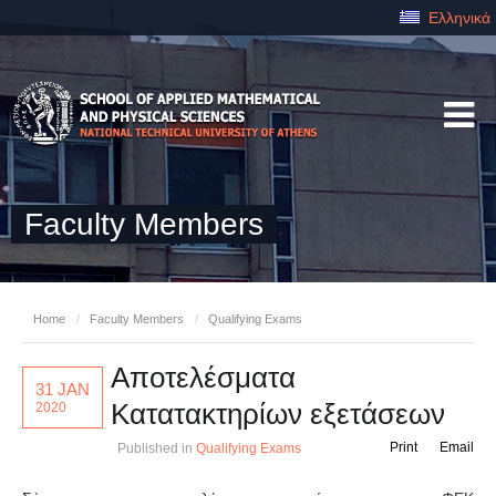
Ελληνικά
Faculty Members
Home
/
Faculty Members
/
Qualifying Exams
Αποτελέσματα
31 JAN
Κατατακτηρίων εξετάσεων
2020
Print
Email
Published in
Qualifying Exams