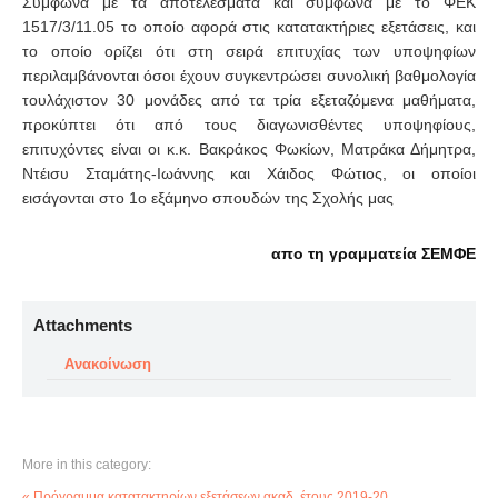
Σύμφωνα με τα αποτελέσματα και σύμφωνα με το ΦΕΚ
1517/3/11.05 το οποίο αφορά στις κατατακτήριες εξετάσεις, και
το οποίο ορίζει ότι στη σειρά επιτυχίας των υποψηφίων
περιλαμβάνονται όσοι έχουν συγκεντρώσει συνολική βαθμολογία
τουλάχιστον 30 μονάδες από τα τρία εξεταζόμενα μαθήματα,
προκύπτει ότι από τους διαγωνισθέντες υποψηφίους,
επιτυχόντες είναι οι κ.κ. Βακράκος Φωκίων, Ματράκα Δήμητρα,
Ντέισυ Σταμάτης-Ιωάννης και Χάιδος Φώτιος, οι οποίοι
εισάγονται στο 1ο εξάμηνο σπουδών της Σχολής μας
απο τη γραμματεία ΣΕΜΦΕ
Attachments
Ανακοίνωση
More in this category:
« Πρόγραμμα κατατακτηρίων εξετάσεων ακαδ. έτους 2019-20