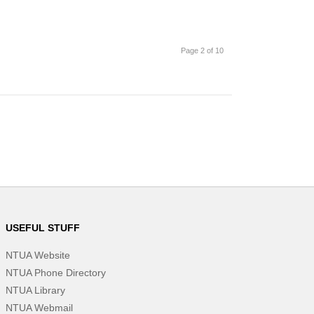
Page 2 of 10
USEFUL STUFF
NTUA Website
NTUA Phone Directory
NTUA Library
NTUA Webmail