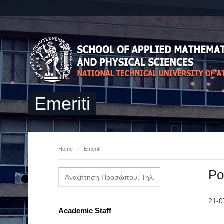
Emeriti
Home
/
Emeriti
Po
21-0
Academic Staff