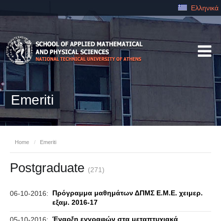
Ελληνικά
Emeriti
Home
/
Emeriti
Postgraduate
(271)
Πρόγραμμα μαθημάτων ΔΠΜΣ Ε.Μ.Ε. χειμερ.
06-10-2016:
εξαμ. 2016-17
Έναρξη εγγραφών στα μεταπτυχιακά
05-10-2016: