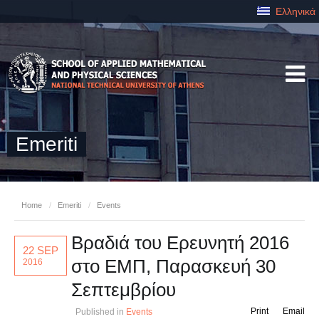
Ελληνικά
Emeriti
Home
/
Emeriti
/
Events
Βραδιά του Ερευνητή 2016
22 SEP
στο ΕΜΠ, Παρασκευή 30
2016
Σεπτεμβρίου
Print
Email
Published in
Events