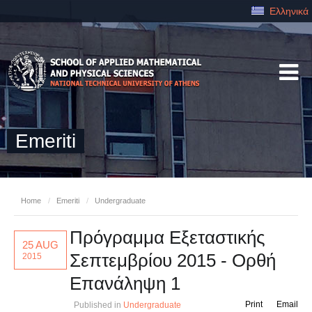
Ελληνικά
Emeriti
Home
/
Emeriti
/
Undergraduate
Πρόγραμμα Εξεταστικής
25 AUG
Σεπτεμβρίου 2015 - Ορθή
2015
Επανάληψη 1
Print
Email
Published in
Undergraduate