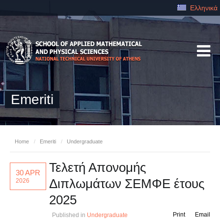
Ελληνικά
Emeriti
Home
/
Emeriti
/
Undergraduate
Τελετή Απονομής
30 APR
Διπλωμάτων ΣΕΜΦΕ έτους
2026
2025
Print
Email
Published in
Undergraduate