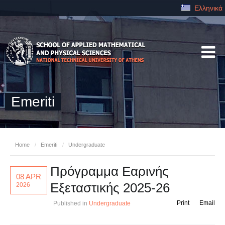
Ελληνικά
Emeriti
Home
/
Emeriti
/
Undergraduate
Πρόγραμμα Εαρινής
08 APR
Εξεταστικής 2025-26
2026
Print
Email
Published in
Undergraduate