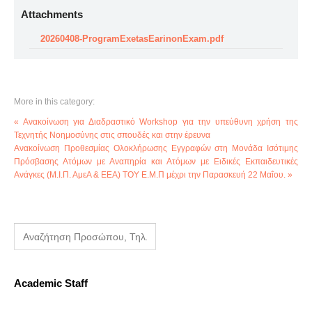
Attachments
20260408-ProgramExetasEarinonExam.pdf
More in this category:
« Ανακοίνωση για Διαδραστικό Workshop για την υπεύθυνη χρήση της
Τεχνητής Νοημοσύνης στις σπουδές και στην έρευνα
Ανακοίνωση Προθεσμίας Ολοκλήρωσης Εγγραφών στη Μονάδα Ισότιμης
Πρόσβασης Ατόμων με Αναπηρία και Ατόμων με Ειδικές Εκπαιδευτικές
Ανάγκες (Μ.Ι.Π. ΑμεΑ & ΕΕΑ) ΤΟΥ Ε.Μ.Π μέχρι την Παρασκευή 22 Μαΐου. »
Academic Staff