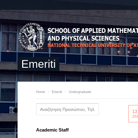
Emeriti
Home
/
Emeriti
/
Undergraduate
13
20
Academic Staff