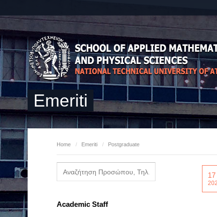
Emeriti
Home
/
Emeriti
/
Postgraduate
17
20
Academic Staff