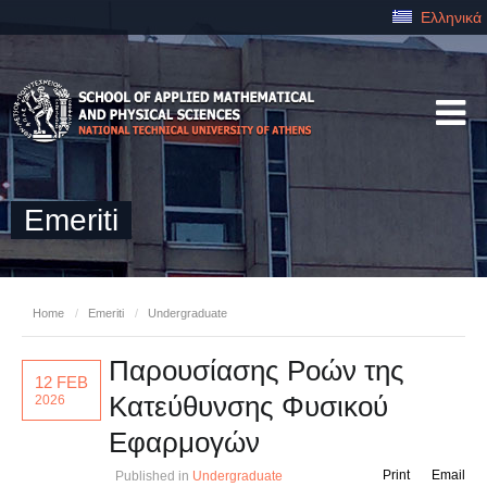
Ελληνικά
Emeriti
Home
/
Emeriti
/
Undergraduate
Παρουσίασης Ροών της
12 FEB
Κατεύθυνσης Φυσικού
2026
Εφαρμογών
Print
Email
Published in
Undergraduate